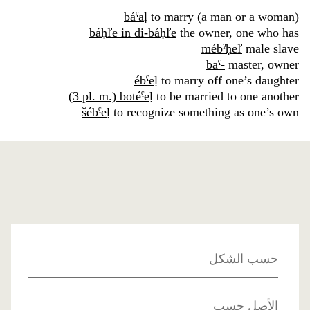
báˁaḷ
to marry (a man or a woman)
báḥľe in di-báḥľe
the owner, one who has
mébˀḥeľ
male slave
baˁ-
master, owner
ébˁeḷ
to marry off one’s daughter
(3 pl. m.) botéˁeḷ
to be married to one another
šébˁeḷ
to recognize something as one’s own
حسب الشكل
الأصل حسب