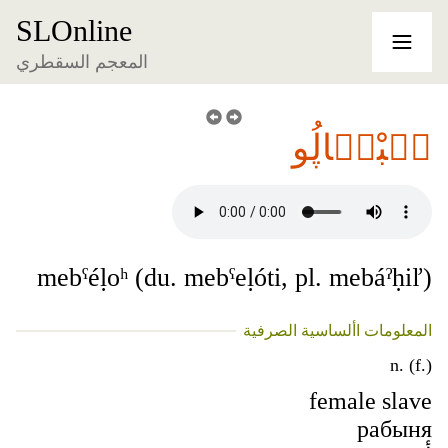
SLOnline
المعجم السقطري
مٞبْعٞاڸُو
mebˁéḷoʰ (du. mebˁeḷóti, pl. mebáˀḥiľ)
المعلومات األساسية الصرفية
n. (f.)
female slave
рабыня