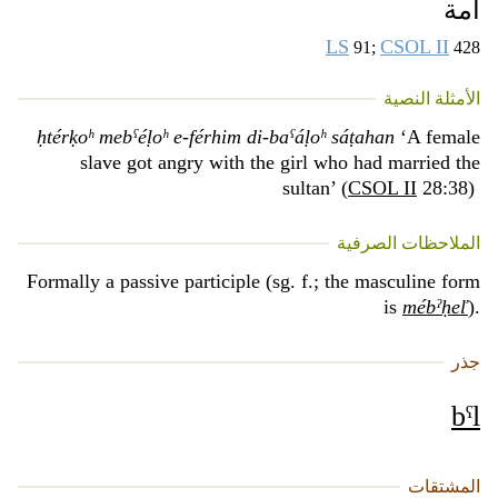
أمة
LS
CSOL II
91;
428
الأمثلة النصية
ḥtérḳoʰ mebˁéḷoʰ e-férhim di-baˁáḷoʰ sáṭahan
‘A female
slave got angry with the girl who had married the
sultan’ (
CSOL II
28:38)
الملاحظات الصرفية
Formally a passive participle (sg. f.; the masculine form
is
mébˀḥeľ
).
جذر
bˁl
المشتقات