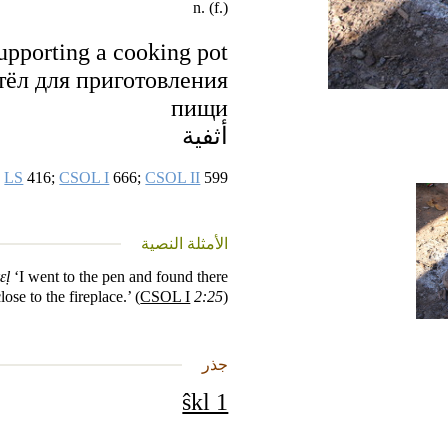
n. (f.)
supporting a cooking pot
тёл для приготовления
пищи
أثفية
LS
416;
CSOL I
666;
CSOL II
599
الأمثلة النصية
ɛḷ
‘I went to the pen and found there
lose to the fireplace.’ (
CSOL I
2:25
)
جذر
ŝkl 1