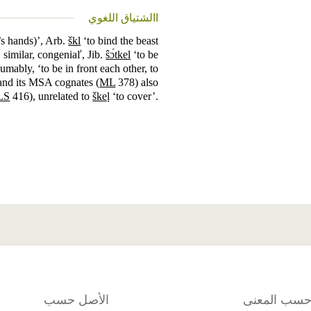
االشتياق اللغوي
’s hands)’, Arb.
škl
‘to bind the beast
, similar, congeniaľ, Jib.
ŝɔ́tkel
‘to be
umably, ‘to be in front each other, to
 and its MSA cognates (
ML
378) also
LS
416), unrelated to
škeḷ
‘to cover’.
سب المعنى
الأصل حسب