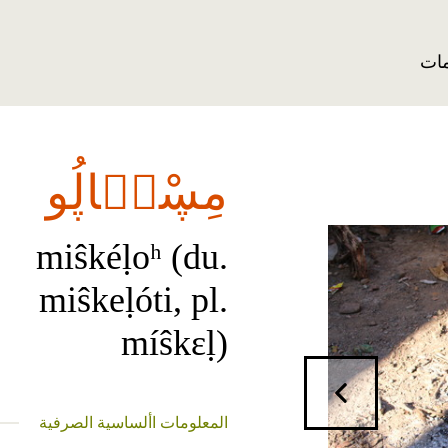
مات
مِڛْكٞاڸُو
miŝkéḷoʰ (du.
miŝkeḷóti, pl.
míŝkɛḷ)
المعلومات األساسية الصرفية