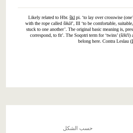
Likely related to Hbr.
ŝkl
pi. ‘to lay over crosswise (one
with the rope called
šikāl
’, III ‘to be comfortable, suitable
stuck to one another’. The original basic meaning is, pres
correspond, to fit’. The Soqotri term for ‘twins’ (
ŝέkľi
)
belong here. Contra Leslau (
حسب الشكل