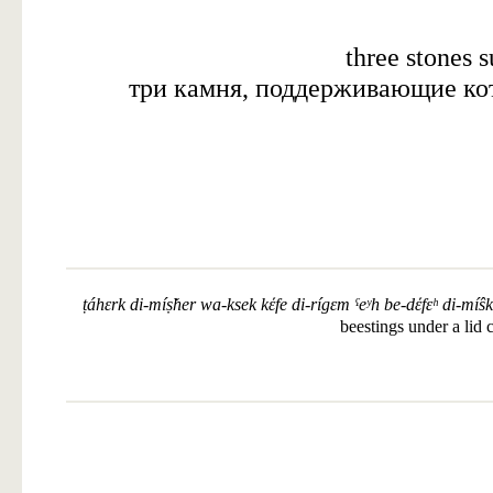
three stones 
три камня, поддерживающие ко
ṭáhɛrk di-míṣ̌her wa-ksek kέfe di-rígɛm ˁeʸh be-dέfɛʰ di-míŝk
beestings under a lid c