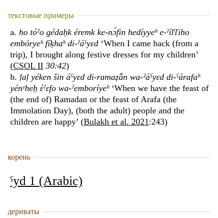
текстовые примеры
a.
ho tóˀo gédaḥk éremk ke-nɔ́fin hedíyyeʰ e-ˀíľľiho
embóryeʰ fíḳhaʰ di-ˀáˁyɛd
‘When I came back (from a
trip), I brought along festive dresses for my children’
(
CSOL II
30:42
)
b.
ḷaḷ yéken šin áˁyɛd di-ramaẓ̂án wa-ˀáˁyɛd di-ˁárafaʰ
yénʸheḥ έˀɛfo wa-ˀemboríyeʰ
‘When we have the feast of
(the end of) Ramadan or the feast of Arafa (the
Immolation Day), (both the adult) people and the
children are happy’ (
Bulakh et al. 2021
:243)
корень
ˁyd 1 (Arabic)
дериваты