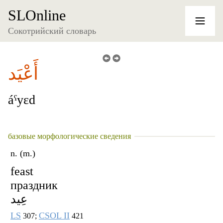
SLOnline
Сокотрийский словарь
أَعْيَد
áˁyɛd
базовые морфологические сведения
n. (m.)
feast
праздник
عِيد
LS
CSOL II
307;
421