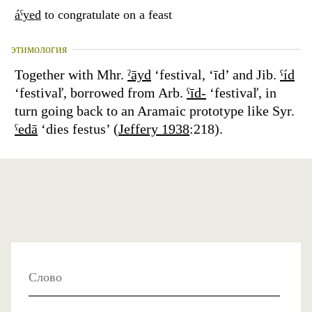
áˁyed
to congratulate on a feast
этимология
Together with Mhr.
ˀāyd
‘festival, ‘īd’ and Jib.
ˁíd
‘festivaľ, borrowed from Arb.
ˁīd-
‘festivaľ, in
turn going back to an Aramaic prototype like Syr.
ˁedā
‘dies festus’ (
Jeffery 1938
:218).
Слово