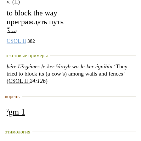
v. (II)
to block the way
преграждать путь
سدّ
CSOL II
382
текстовые примеры
ḥére ľiˀɛgémes ḷe-ker ˁároyb wa-ḷe-ker égnihin
‘They
tried to block its (a cow’s) among walls and fences’
(
CSOL II
24:12b
)
корень
ˀgm 1
этимология