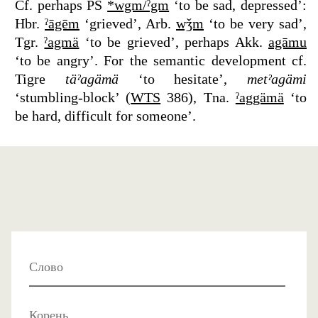
Cf. perhaps PS
*wgm/ˀgm
‘to be sad, depressed’:
Hbr.
ˀāgēm
‘grieved’, Arb.
wǯm
‘to be very sad’,
Tgr.
ˀagmä
‘to be grieved’, perhaps Akk.
agāmu
‘to be angry’. For the semantic development cf.
Tigre
täˀagämä
‘to hesitate’,
metˀagämi
‘stumbling-block’ (
WTS
386), Tna.
ˀaggämä
‘to
be hard, difficult for someone’.
Слово
Корень