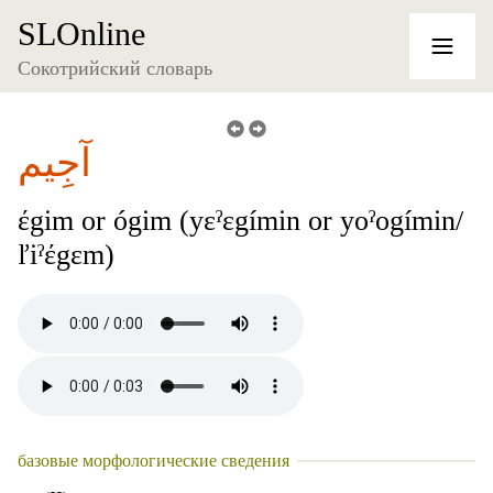
SLOnline
Сокотрийский словарь
آجِيم
έgim or ógim (yɛˀɛgímin or yoˀogímin/
ľiˀέgɛm)
базовые морфологические сведения