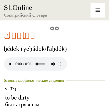
SLOnline
Сокотрийский словарь
حٞادٞك
ḥédek (yeḥádok/ľaḥdók)
базовые морфологические сведения
v. (Ib)
to be dirty
быть грязным