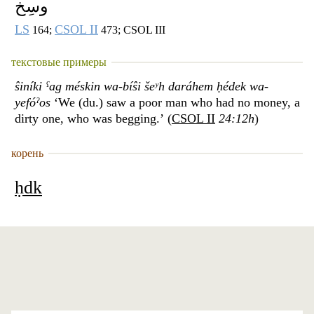
وسِخ
LS
CSOL II
164;
473; CSOL III
текстовые примеры
ŝiníki ˁag méskin wa-bíŝi šeʸh daráhem ḥédek wa-
yefóˀos
‘We (du.) saw a poor man who had no money, a
dirty one, who was begging.’ (
CSOL II
24:12h
)
корень
ḥdk