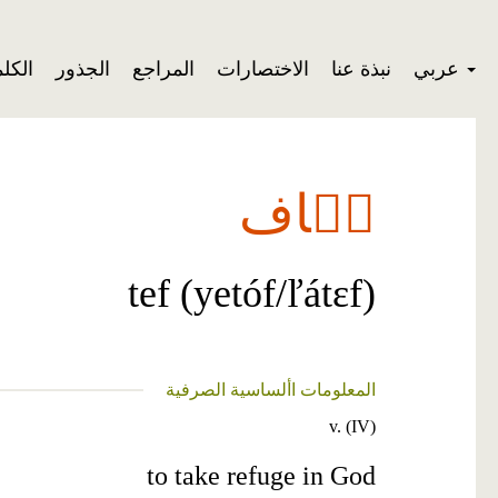
عربي
نبذة عنا
الاختصارات
المراجع
الجذور
الكل
تٞاف
tef (yetóf/ľátɛf)
المعلومات األساسية الصرفية
v. (IV)
to take refuge in God