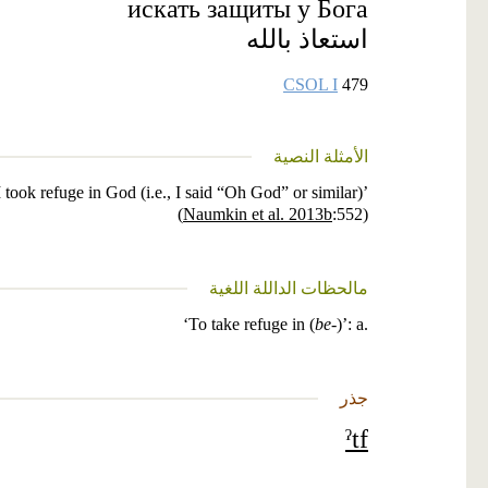
искать защиты у Бога
استعاذ بالله
CSOL I
479
الأمثلة النصية
ook refuge in God (i.e., I said “Oh God” or similar)’
(
Naumkin et al. 2013b
:552)
مالحظات الداللة اللغية
‘To take refuge in (
be
-)’: a.
جذر
ˀtf