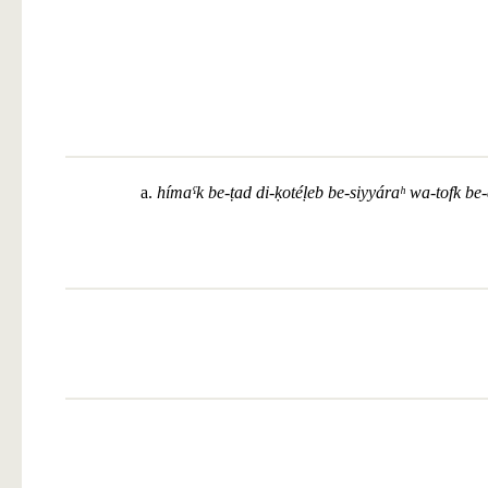
a.
hímaˁk be-ṭad di-ḳotéḷeb be-siyyáraʰ wa-tofk be-d