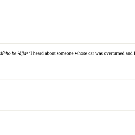
íˀʸho be-ˀáḷḷaʰ
‘I heard about someone whose car was overturned and I t