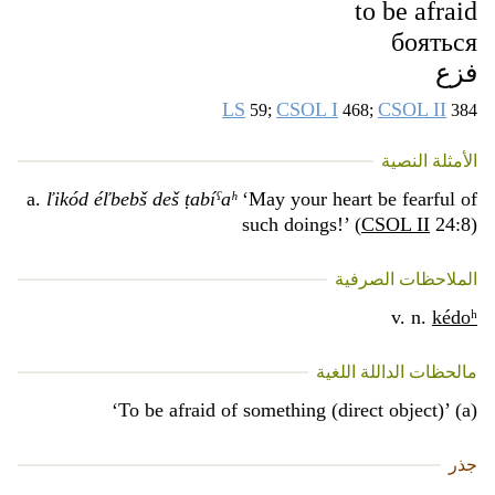
to be afraid
бояться
فزع
LS
CSOL I
CSOL II
59;
468;
384
الأمثلة النصية
a.
ľikód éľbebš deš ṭabíˁaʰ
‘May your heart be fearful of
such doings!’ (
CSOL II
24:8)
الملاحظات الصرفية
v. n.
kédoʰ
مالحظات الداللة اللغية
‘To be afraid of something (direct object)’ (a)
جذر