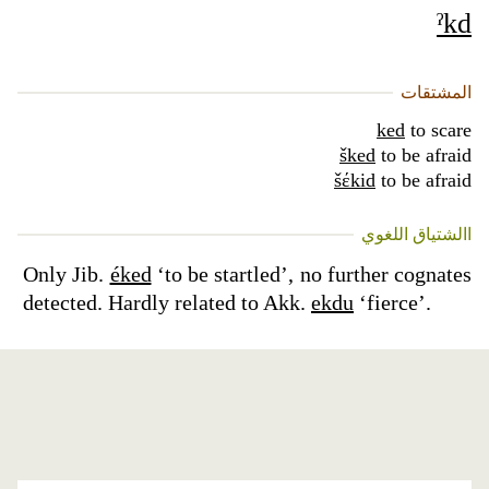
ˀkd
المشتقات
ked
to scare
šked
to be afraid
šέkid
to be afraid
االشتياق اللغوي
Only Jib.
éked
‘to be startled’, no further cognates
detected. Hardly related to Akk.
ekdu
‘fierce’.