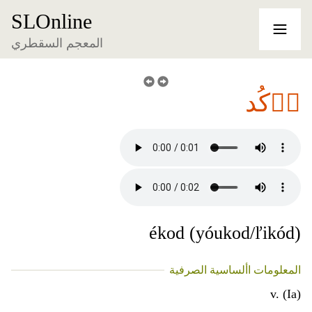
SLOnline
المعجم السقطري
آٞكُد
ékod (yóukod/ľikód)
المعلومات األساسية الصرفية
v. (Ia)