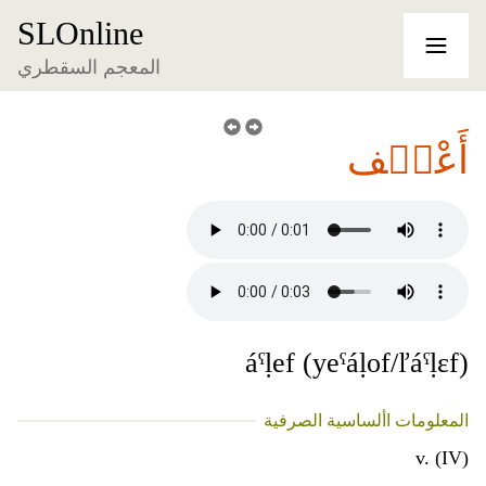
SLOnline
المعجم السقطري
أَعْڸٞف
áˁḷef (yeˁáḷof/ľáˁḷɛf)
المعلومات األساسية الصرفية
v. (IV)