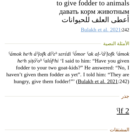
to give fodder to animals
давать корм животным
أعطى العلف للحيوانات
Bulakh et al. 2021
:242
الأمثلة النصية
ˁámok heʸh áˁḷofk díˀɛʰ sɛrέdi ˁö́mor ˁak aḷ-ˀáˁḷofk ˁámok
heʸh ṣiṭóˁoʰ ˁalófʸhi
‘I said to him: “Have you given
fodder to your two goat-kids?” He answered: “No, I
haven’t given them fodder as yet”. I told him: “They are
hungry, give them fodder!”’ (
Bulakh et al. 2021
:242)
جذر
ˁlf 2
المشتقات