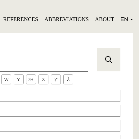
REFERENCES
ABBREVIATIONS
ABOUT
EN
W
Y
ʸH
Z
Ẓ̂
Ž