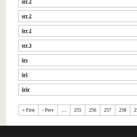
ŝrr 2
ṣrr 2
ŝrr 2
ṣrr 3
ŝrs
šrŝ
ŝrŝr
« First
‹ Prev
…
255
256
257
258
2