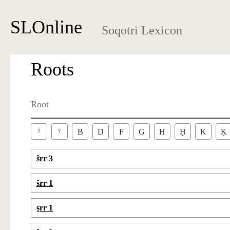
SLOnline
Soqotri Lexicon
Roots
Root
ˀ
ˁ
B
D
F
G
H
Ḥ
K
Ḳ
ŝrr 3
ŝrr 1
ṣrr 1