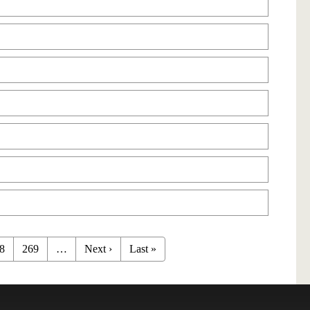
8
269
…
Next ›
Last »