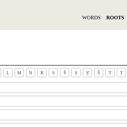
WORDS
ROOTS
L
M
N
R
S
Š
Ṣ
Ṣ̌
Ŝ
T
Ṭ