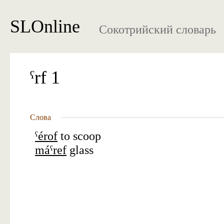
SLOnline
Сокотрийский словарь
ˁrf 1
Слова
ˁérof
to scoop
máˁref
glass