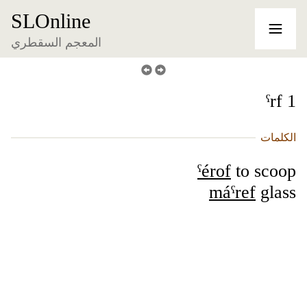
SLOnline
المعجم السقطري
ˁrf 1
الكلمات
ˁérof
to scoop
máˁref
glass