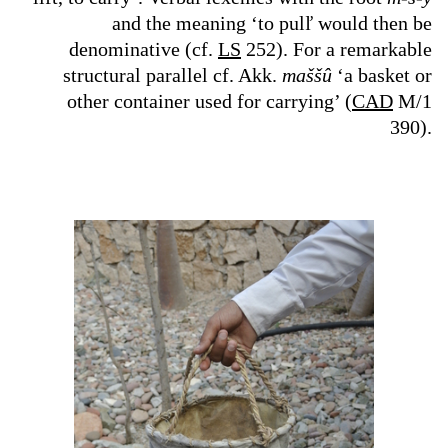
and the meaning ‘to pulľ would then be
denominative (cf.
LS
252). For a remarkable
structural parallel cf. Akk.
maššû
‘a basket or
other container used for carrying’ (
CAD
M/1
390).