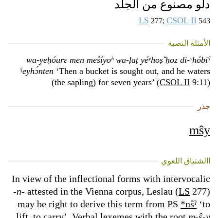
دلو مصنوع من الجلد
LS
CSOL II
277;
543
الأمثلة النصية
wa-yeḥóurɛ men meŝíyoʰ wa-ḷaṭ yéʸhoṣ̌ ḥoz di-ʸhóbiˁ
ˁeyhɔ́nten
‘Then a bucket is sought out, and he waters
(the sapling) for seven years’ (
CSOL II
9:11)
جذر
mŝy
االشتياق اللغوي
In view of the inflectional forms with intervocalic
-
n
- attested in the Vienna corpus, Leslau (
LS
277)
may be right to derive this term from PS
*nŝˀ
‘to
lift, to carry’. Verbal lexemes with the root
m-ŝ-y