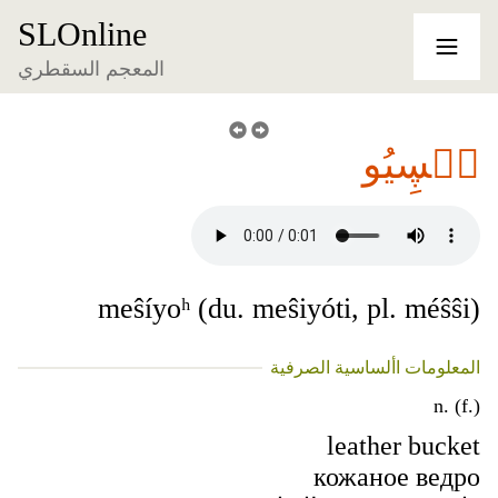
SLOnline
المعجم السقطري
مٞڛِيُو
meŝíyoʰ (du. meŝiyóti, pl. méŝŝi)
المعلومات األساسية الصرفية
n. (f.)
leather bucket
кожаное ведро