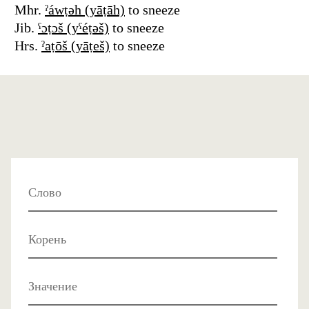
Mhr.
ˀáwṭǝh (yāṭāh)
to sneeze
Jib.
ˁɔṭɔš (yˁéṭǝš)
to sneeze
Hrs.
ˀaṭōš (yāṭeš)
to sneeze
Слово
Корень
Значение