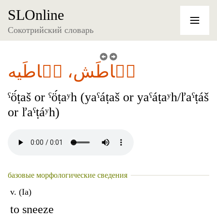
SLOnline
Сокотрийский словарь
عٞاطَش، عٞاطَيه
ˁö́ṭaš or ˁö́ṭaʸh (yaˁáṭaš or yaˁáṭaʸh/ľaˁṭáš
or ľaˁṭáʸh)
базовые морфологические сведения
v. (Ia)
to sneeze