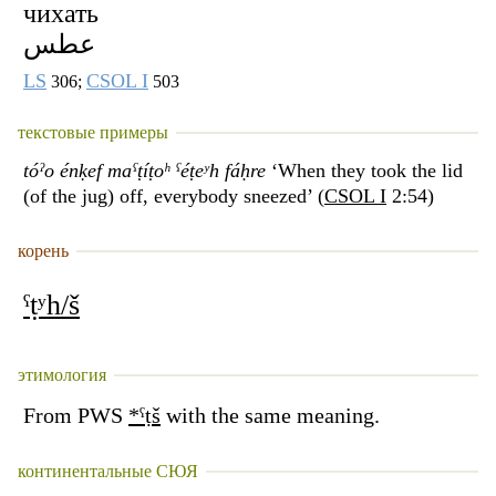
чихать
عطس
LS
CSOL I
306;
503
текстовые примеры
tóˀo énḳef maˁṭíṭoʰ ˁéṭeʸh fáḥre
‘When they took the lid
(of the jug) off, everybody sneezed’ (
CSOL I
2:54)
корень
ˁṭʸh/š
этимология
From PWS
*ˁṭš
with the same meaning.
континентальные СЮЯ