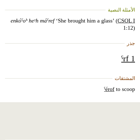
الأمثلة النصية
enkóˁoʰ heʸh máˁref
‘She brought him a glass’ (
CSOL I
1:12)
جذر
ˁrf 1
المشتقات
ˁérof
to scoop