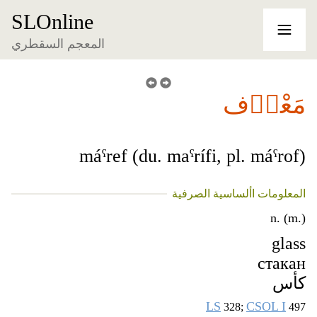
SLOnline
المعجم السقطري
مَعْرٞف
máˁref (du. maˁrífi, pl. máˁrof)
المعلومات األساسية الصرفية
n. (m.)
glass
стакан
كأس
LS
CSOL I
328;
497