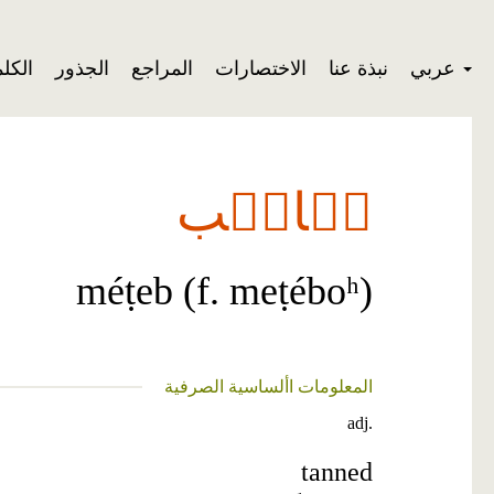
عربي
نبذة عنا
الاختصارات
المراجع
الجذور
الكل
مٞاطٞب
méṭeb (f. meṭéboʰ)
المعلومات األساسية الصرفية
adj.
tanned