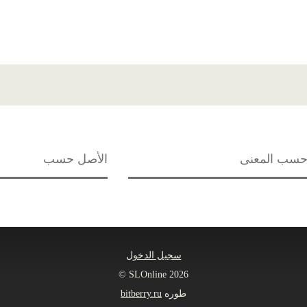
سب المعنى
الأصل حسب
سجيل الدخول
© SLOnline 2026
طوره
bitberry.ru