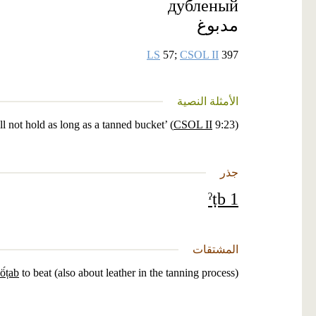
дубленый
مدبوغ
LS
57;
CSOL II
397
الأمثلة النصية
ll not hold as long as a tanned bucket’ (
CSOL II
9:23)
جذر
ˀṭb 1
المشتقات
ö́ṭab
to beat (also about leather in the tanning process)