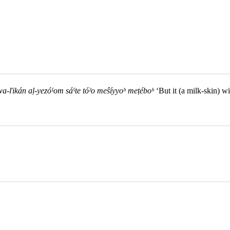
wa-ľikán aḷ-yezóˁom sáˁte tóˀo meŝíyyoʰ meṭéboʰ
‘But it (a milk-skin) wi