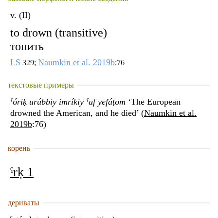
v. (II)
to drown (transitive)
топить
LS
Naumkin et al. 2019b
329;
:76
текстовые примеры
ˁóriḳ urúbbiy imríkiy ˁaf yefáṭom
‘The European
drowned the American, and he died’ (
Naumkin et al.
2019b
:76)
корень
ˁrḳ 1
дериваты