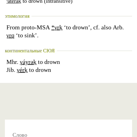
ˁatéraḳ
to drown (intransitive)
этимология
From proto-MSA
*γrḳ
‘to drown’, cf. also Arb.
γrq
‘to sink’.
континентальные СЮЯ
Mhr.
γáyrəḳ
to drown
Jib.
γérḳ
to drown
Слово