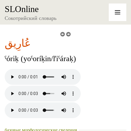
SLOnline
Сокотрийский словарь
عُارِيق
ˁóriḳ (yoˁoríḳin/ľiˁáraḳ)
базовые морфологические сведения