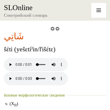
SLOnline
Сокотрийский словарь
شَاتِي
šέti (yešɛtíˀin/ľišέtɛ)
базовые морфологические сведения
v. (X
)
II