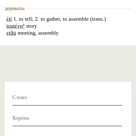
дериваты
έti
1. to tell; 2. to gather, to assemble (trans.)
toutέyoʰ
story
ɛtíhi
meeting, assembly
Слово
Корень