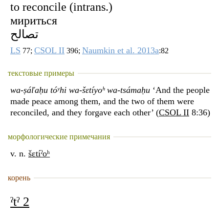
to reconcile (intrans.)
мириться
تصالح
LS
CSOL II
Naumkin et al. 2013a
77;
396;
:82
текстовые примеры
wa-ṣáľaḥu tóʸhi wa-šɛtíyoʰ wa-tsámaḥu
‘And the people
made peace among them, and the two of them were
reconciled, and they forgave each other’ (
CSOL II
8:36)
морфологические примечания
v. n.
šɛtíˀoʰ
корень
ˀtˀ 2