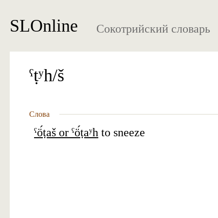
SLOnline
Сокотрийский словарь
ˁṭʸh/š
Слова
ˁö́ṭaš or ˁö́ṭaʸh
to sneeze