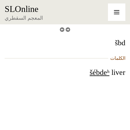
SLOnline
المعجم السقطري
šbd
الكلمات
šébdeʰ
liver