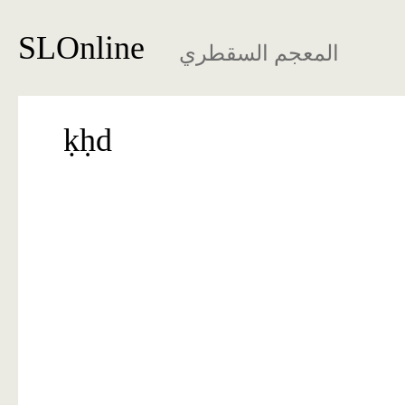
SLOnline
المعجم السقطري
ḳḥd