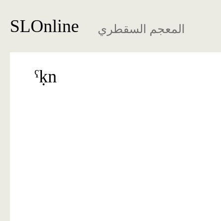
SLOnline
المعجم السقطري
ˁḳn