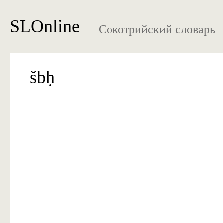
SLOnline
Сокотрийский словарь
šbḥ