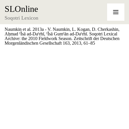
SLOnline
Soqotri Lexicon
Naumkin et al. 2013a - V. Naumkin, L. Kogan, D. Cherkashin,
Aḥmad ˁĪsā ad-Daˁrhī, ˁĪsā Gumˁān ad-Daˁrhī. Soqotri Lexical
Archive: the 2010 Fieldwork Season. Zeitschrift der Deutschen
Morgenländischen Gesellschaft 163, 2013, 61–85