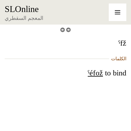
SLOnline
المعجم السقطري
ˁfž
الكلمات
ˁéfož
to bind